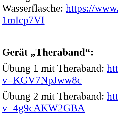
Wasserflasche:
https://ww
1mIcp7VI
Gerät „Theraband“:
Übung 1 mit Theraband:
ht
v=KGV7NpJww8c
Übung 2 mit Theraband:
ht
v=4g9cAKW2GBA