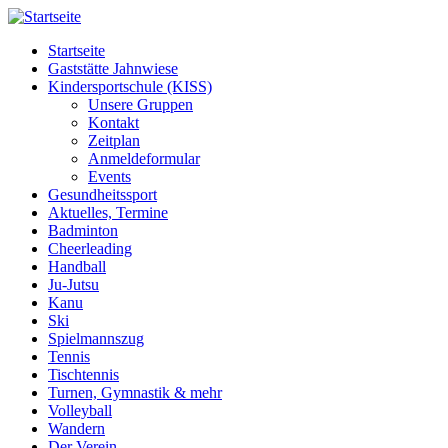
Startseite
Gaststätte Jahnwiese
Kindersportschule (KISS)
Unsere Gruppen
Kontakt
Zeitplan
Anmeldeformular
Events
Gesundheitssport
Aktuelles, Termine
Badminton
Cheerleading
Handball
Ju-Jutsu
Kanu
Ski
Spielmannszug
Tennis
Tischtennis
Turnen, Gymnastik & mehr
Volleyball
Wandern
Der Verein