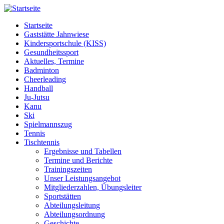
Startseite
Gaststätte Jahnwiese
Kindersportschule (KISS)
Gesundheitssport
Aktuelles, Termine
Badminton
Cheerleading
Handball
Ju-Jutsu
Kanu
Ski
Spielmannszug
Tennis
Tischtennis
Ergebnisse und Tabellen
Termine und Berichte
Trainingszeiten
Unser Leistungsangebot
Mitgliederzahlen, Übungsleiter
Sportstätten
Abteilungsleitung
Abteilungsordnung
Geschichte