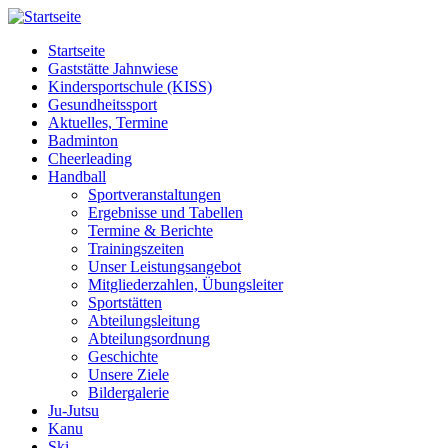
Startseite
Gaststätte Jahnwiese
Kindersportschule (KISS)
Gesundheitssport
Aktuelles, Termine
Badminton
Cheerleading
Handball
Sportveranstaltungen
Ergebnisse und Tabellen
Termine & Berichte
Trainingszeiten
Unser Leistungsangebot
Mitgliederzahlen, Übungsleiter
Sportstätten
Abteilungsleitung
Abteilungsordnung
Geschichte
Unsere Ziele
Bildergalerie
Ju-Jutsu
Kanu
Ski