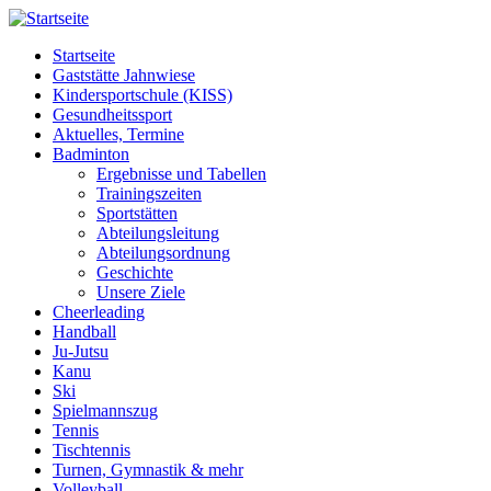
Startseite
Gaststätte Jahnwiese
Kindersportschule (KISS)
Gesundheitssport
Aktuelles, Termine
Badminton
Ergebnisse und Tabellen
Trainingszeiten
Sportstätten
Abteilungsleitung
Abteilungsordnung
Geschichte
Unsere Ziele
Cheerleading
Handball
Ju-Jutsu
Kanu
Ski
Spielmannszug
Tennis
Tischtennis
Turnen, Gymnastik & mehr
Volleyball